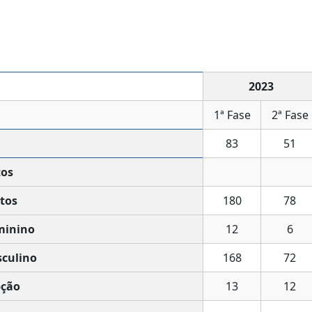
2023
1ª Fase
2ª Fase
83
51
tos
tos
180
78
minino
12
6
culino
168
72
ção
13
12