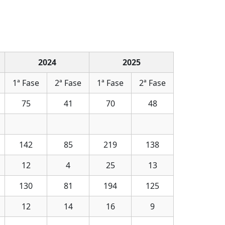
2024
2025
1ª Fase
2ª Fase
1ª Fase
2ª Fase
75
41
70
48
142
85
219
138
12
4
25
13
130
81
194
125
12
14
16
9