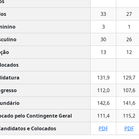
os
os
33
27
minino
3
1
culino
30
26
ção
13
12
locados
idatura
131,9
129,7
gresso
112,0
107,6
undário
142,6
141,6
ocado pelo Contingente Geral
111,4
115,2
Candidatos e Colocados
PDF
PDF