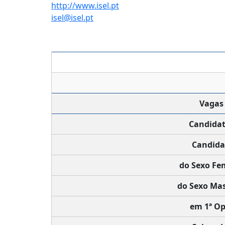
http://www.isel.pt
isel@isel.pt
Vagas
Candida
Candida
do Sexo Fe
do Sexo Mas
em 1ª Op