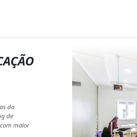
CAÇÃO
ios da
ng de
s com maior