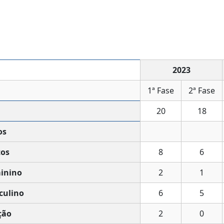
2023
1ª Fase
2ª Fase
20
18
os
os
8
6
inino
2
1
culino
6
5
ção
2
0