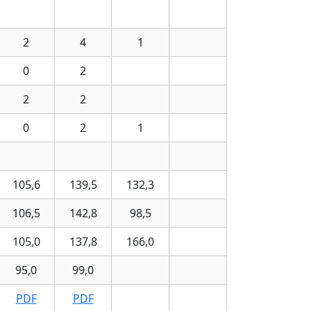
2
4
1
0
2
2
2
0
2
1
105,6
139,5
132,3
106,5
142,8
98,5
105,0
137,8
166,0
95,0
99,0
PDF
PDF