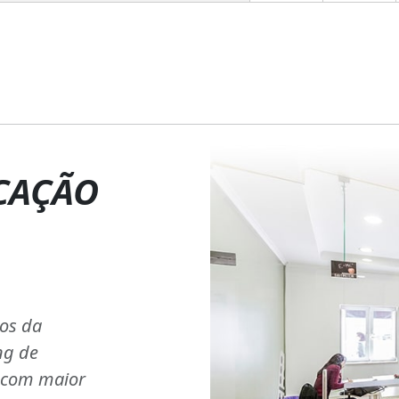
CAÇÃO
ios da
ng de
s com maior