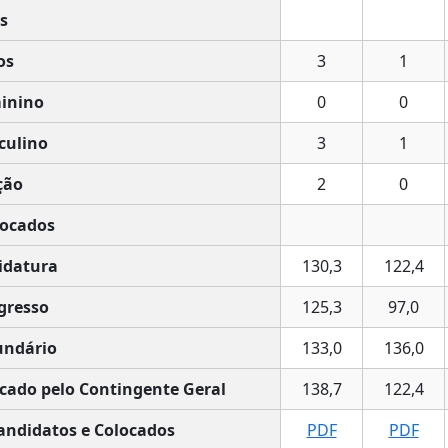
s
os
3
1
inino
0
0
culino
3
1
ção
2
0
locados
idatura
130,3
122,4
gresso
125,3
97,0
undário
133,0
136,0
cado pelo Contingente Geral
138,7
122,4
andidatos e Colocados
PDF
PDF