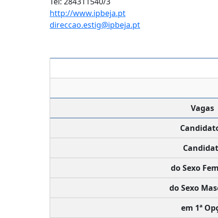
Tel: 284311540/3
http://www.ipbeja.pt
direccao.estig@ipbeja.pt
Vagas
Candidat
Candidat
do Sexo Fem
do Sexo Mas
em 1ª Op