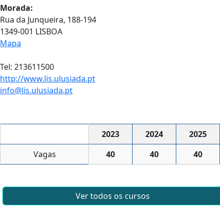
Morada:
Rua da Junqueira, 188-194
1349-001 LISBOA
Mapa
Tel: 213611500
http://www.lis.ulusiada.pt
info@lis.ulusiada.pt
2023
2024
2025
Vagas
40
40
40
Ver todos os cursos