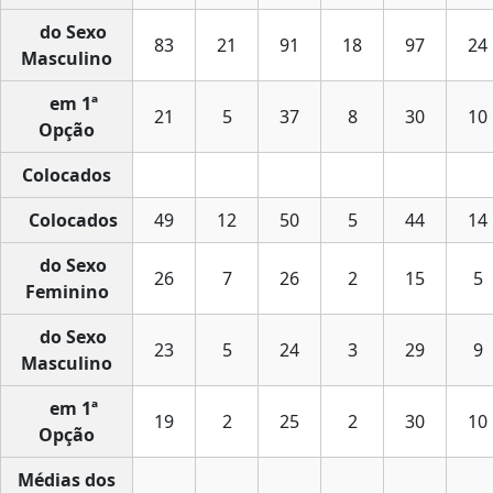
do Sexo
83
21
91
18
97
24
Masculino
em 1ª
21
5
37
8
30
10
Opção
Colocados
Colocados
49
12
50
5
44
14
do Sexo
26
7
26
2
15
5
Feminino
do Sexo
23
5
24
3
29
9
Masculino
em 1ª
19
2
25
2
30
10
Opção
Médias dos