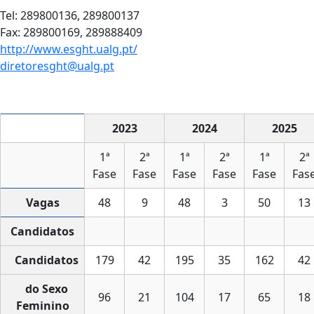
Tel: 289800136, 289800137
Fax: 289800169, 289888409
http://www.esght.ualg.pt/
diretoresght@ualg.pt
2023
2024
2025
1ª
2ª
1ª
2ª
1ª
2ª
Fase
Fase
Fase
Fase
Fase
Fas
Vagas
48
9
48
3
50
13
Candidatos
Candidatos
179
42
195
35
162
42
do Sexo
96
21
104
17
65
18
Feminino