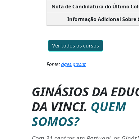
Nota de Candidatura do Último Col
Informação Adicional Sobre 
Ver todos os cursos
Fonte:
dges.gov.pt
GINÁSIOS DA EDU
DA VINCI.
QUEM
SOMOS?
Com 31 centros em Portugal, os Ginás