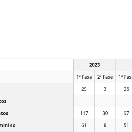
2023
1ª Fase
2ª Fase
1ª Fas
25
3
26
tos
tos
117
30
97
minino
61
8
51