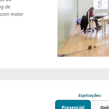
ng de
s com maior
Explicações:
Presencial
Onl