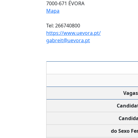
7000-671 ÉVORA
Mapa
Tel: 266740800
https://www.uevora.pt/
gabreit@uevora.pt
Vagas
Candida
Candida
do Sexo Fe