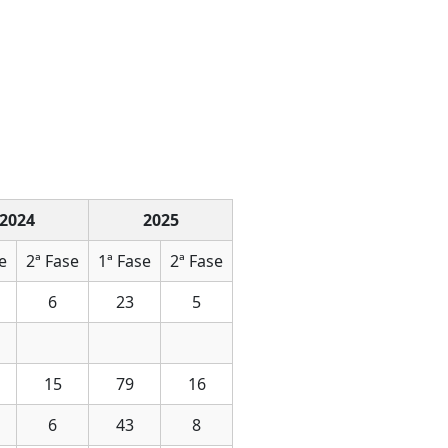
2024
2025
e
2ª Fase
1ª Fase
2ª Fase
6
23
5
15
79
16
6
43
8