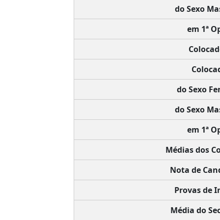
do Sexo Mas
em 1ª O
Colocad
Coloca
do Sexo Fe
do Sexo Mas
em 1ª O
Médias dos C
Nota de Cand
Provas de I
Média do Sec