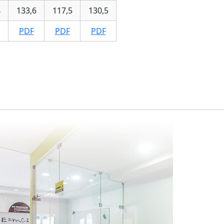
4
133,6
117,5
130,5
PDF
PDF
PDF