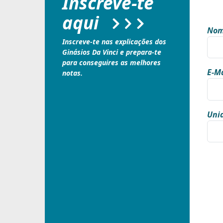
Inscreve-te
aqui
Nom
Inscreve-te nas explicações dos
Ginásios Da Vinci e prepara-te
para conseguires as melhores
E-Ma
notas.
Unid