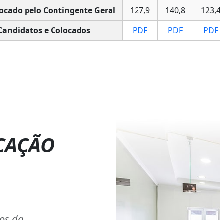
ocado pelo Contingente Geral
127,9
140,8
123,
Candidatos e Colocados
PDF
PDF
PDF
CAÇÃO
ios da