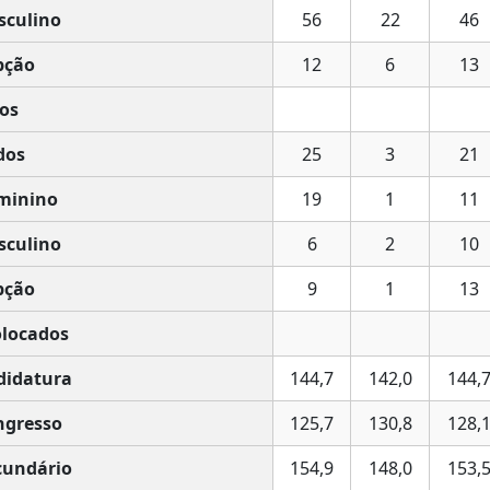
culino
56
22
46
pção
12
6
13
os
dos
25
3
21
minino
19
1
11
culino
6
2
10
pção
9
1
13
olocados
idatura
144,7
142,0
144,
ngresso
125,7
130,8
128,
undário
154,9
148,0
153,