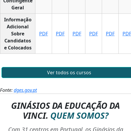
Contingente
Geral
Informação
Adicional
Sobre
PDF
PDF
PDF
PDF
PDF
PD
Candidatos
e Colocados
Ver todos os cursos
Fonte:
dges.gov.pt
GINÁSIOS DA EDUCAÇÃO DA
VINCI.
QUEM SOMOS?
Com 31 centros em Portugal, os Ginásios da