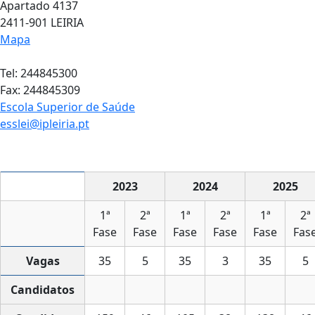
Apartado 4137
2411-901 LEIRIA
Mapa
Tel: 244845300
Fax: 244845309
Escola Superior de Saúde
esslei@ipleiria.pt
2023
2024
2025
1ª
2ª
1ª
2ª
1ª
2ª
Fase
Fase
Fase
Fase
Fase
Fas
Vagas
35
5
35
3
35
5
Candidatos