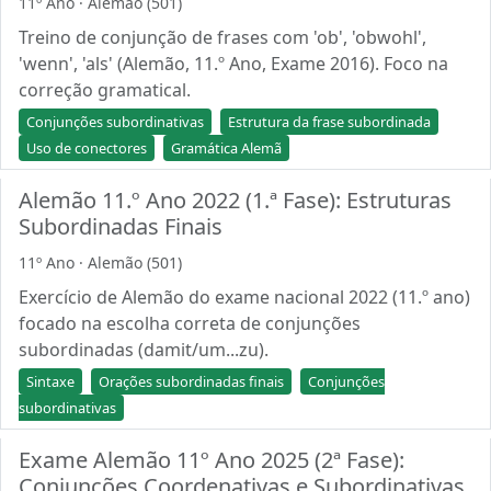
11º Ano · Alemão (501)
Treino de conjunção de frases com 'ob', 'obwohl',
'wenn', 'als' (Alemão, 11.º Ano, Exame 2016). Foco na
correção gramatical.
Conjunções subordinativas
Estrutura da frase subordinada
Uso de conectores
Gramática Alemã
Alemão 11.º Ano 2022 (1.ª Fase): Estruturas
Subordinadas Finais
11º Ano · Alemão (501)
Exercício de Alemão do exame nacional 2022 (11.º ano)
focado na escolha correta de conjunções
subordinadas (damit/um...zu).
Sintaxe
Orações subordinadas finais
Conjunções
subordinativas
Exame Alemão 11º Ano 2025 (2ª Fase):
Conjunções Coordenativas e Subordinativas