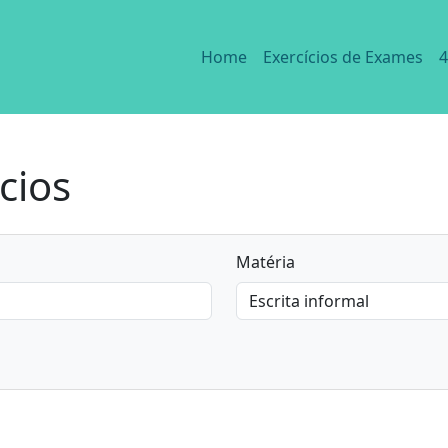
Home
Exercícios de Exames
4
cios
Matéria