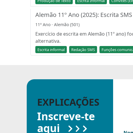
Produção de Texto
Escrita Informal
Convites (E
Alemão 11º Ano (2025): Escrita SMS 
11º Ano · Alemão (501)
Exercício de escrita em Alemão (11º ano) f
alternativa.
Escrita informal
Redação SMS
Funções comunica
EXPLICAÇÕES
Inscreve-te
aqui
Nom