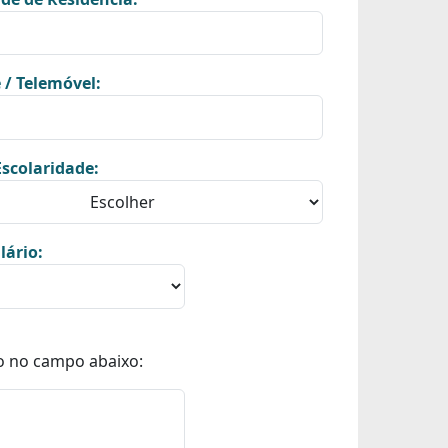
 / Telemóvel:
scolaridade:
lário:
o no campo abaixo: