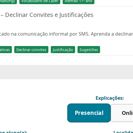
inladung)
Vocabulário de Lazer
Alemão 11º ano
– Declinar Convites e Justificações
ocado na comunicação informal por SMS. Aprenda a declinar
tivas
Declinar convites
Justificação
Sugestões
Explicações:
Presencial
Onl
e aluno(a):
Localida