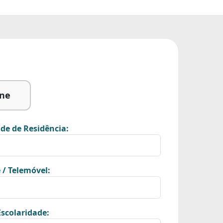
ine
de de Residência:
 / Telemóvel:
scolaridade: