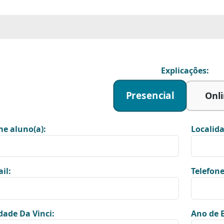
Explicações:
Presencial
Onl
e aluno(a):
Localida
il:
Telefone
dade Da Vinci:
Ano de E