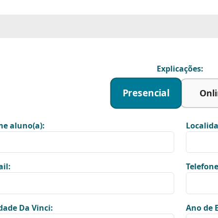
Explicações:
Presencial
Onl
e aluno(a):
Localida
il:
Telefone
dade Da Vinci:
Ano de E