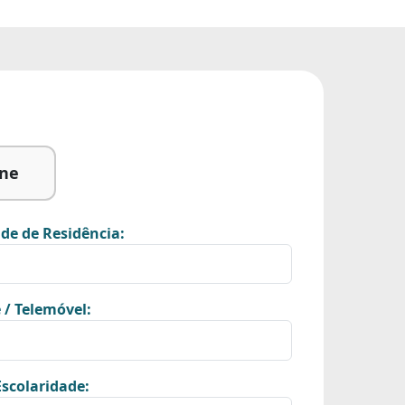
ine
de de Residência:
 / Telemóvel:
scolaridade: