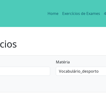
Home
Exercícios de Exames
4
cios
Matéria