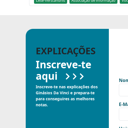
Lese-Verständnis
Associação de informação
Voc
EXPLICAÇÕES
Inscreve-te
aqui
Nom
Inscreve-te nas explicações dos
Ginásios Da Vinci e prepara-te
para conseguires as melhores
E-Ma
notas.