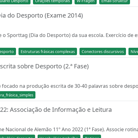
ulário Desporto
Orações temporais
W-Fragen
Email-Struktur
ia do Desporto (Exame 2014)
o Sporttag (Dia do Desporto) da sua escola. Exercício de e
esporto
Estruturas frásicas complexas
Conectores discursivos
Nív
crita sobre Desporto (2.ª Fase)
e) focado na produção escrita de 30-40 palavras sobre despo
ra_frásica_simples
2: Associação de Informação e Leitura
e Nacional de Alemão 11º Ano 2022 (1ª Fase). Associe rotina