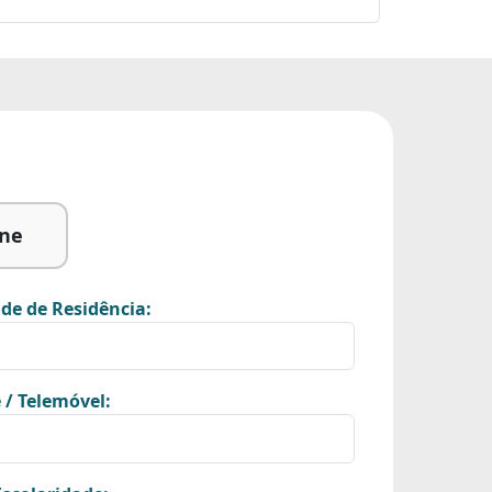
ine
de de Residência:
 / Telemóvel: