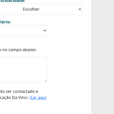
scolaridade:
lário:
o no campo abaixo:
nto ser contactado e
cação Da Vinci.
(Ler aqui