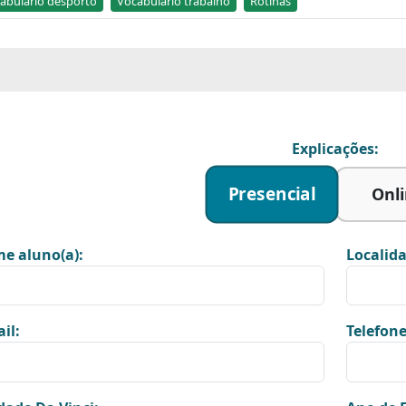
abulário desporto
Vocabulário trabalho
Rotinas
Explicações:
Presencial
Onl
e aluno(a):
Localida
il:
Telefone