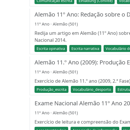
Comunicação escrita
Einladung (Convite)
Vocab
Alemão 11º Ano: Redação sobre o D
11º Ano · Alemão (501)
Redija um artigo em Alemão (11º Ano) sobre 
Nacional 2014.
Escrita opinativa
Escrita narrativa
Vocabulário d
Alemão 11.º Ano (2009): Produção Es
11º Ano · Alemão (501)
Exercício de Alemão 11.º ano (2009, 2.ª Fas
Produção_escrita
Vocabulário_desporto
Estrutu
Exame Nacional Alemão 11º Ano 202
11º Ano · Alemão (501)
Exercício de leitura e compreensão do Exam