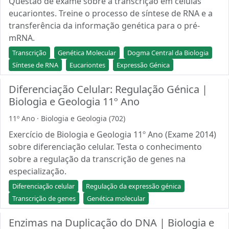
Questão de exame sobre a transcrição em células
eucariontes. Treine o processo de síntese de RNA e a
transferência da informação genética para o pré-
mRNA.
Transcrição
Genética Molecular
Dogma Central da Biologia
Síntese de RNA
Eucariontes
Expressão Génica
Diferenciação Celular: Regulação Génica |
Biologia e Geologia 11º Ano
11º Ano · Biologia e Geologia (702)
Exercício de Biologia e Geologia 11º Ano (Exame 2014)
sobre diferenciação celular. Testa o conhecimento
sobre a regulação da transcrição de genes na
especialização.
Diferenciação celular
Regulação da expressão génica
Transcrição de genes
Genética molecular
Enzimas na Duplicação do DNA | Biologia e