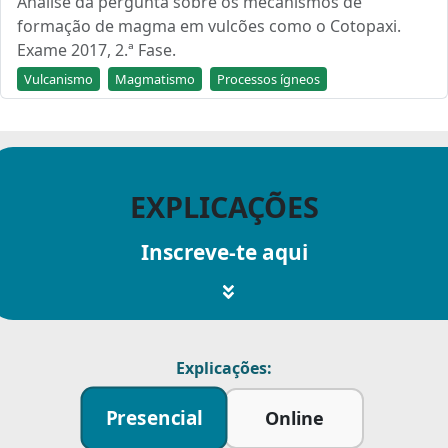
Análise da pergunta sobre os mecanismos de
formação de magma em vulcões como o Cotopaxi.
Exame 2017, 2.ª Fase.
Vulcanismo
Magmatismo
Processos ígneos
EXPLICAÇÕES
Inscreve-te aqui
Explicações:
Presencial
Online