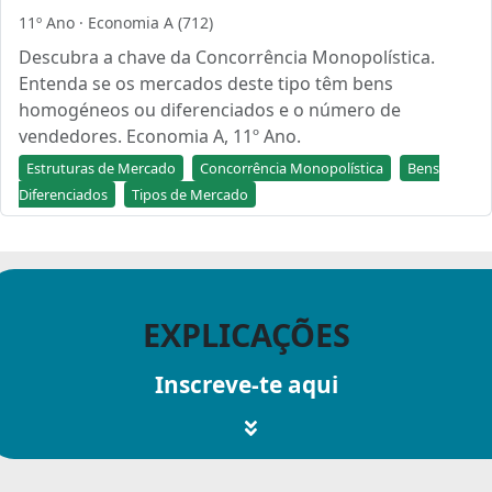
11º Ano · Economia A (712)
Descubra a chave da Concorrência Monopolística.
Entenda se os mercados deste tipo têm bens
homogéneos ou diferenciados e o número de
vendedores. Economia A, 11º Ano.
Estruturas de Mercado
Concorrência Monopolística
Bens
Diferenciados
Tipos de Mercado
EXPLICAÇÕES
Inscreve-te aqui