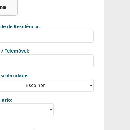
ine
de de Residência:
 / Telemóvel:
scolaridade:
lário: