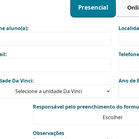
Presencial
Onl
e aluno(a):
Localida
il:
Telefone
dade Da Vinci:
Ano de E
Responsável pelo preenchimento do formu
Observações