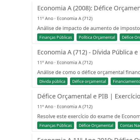
Economia A (2008): Défice Orçamen
11º Ano · Economia A (712)
Análise de impacto de aumento de impostos
Finanças Públicas
Política Orçamental
Défice O
Economia A (712) - Dívida Pública 
11º Ano · Economia A (712)
Análise de como o défice orçamental financ
Dívida pública
Défice orçamental
Financiamento
Défice Orçamental e PIB | Exercíci
11º Ano · Economia A (712)
Resolve este exercício do exame de Econom
Finanças Públicas
Défice Orçamental
Contas Na