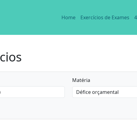
Home
Exercícios de Exames
4
cios
Matéria