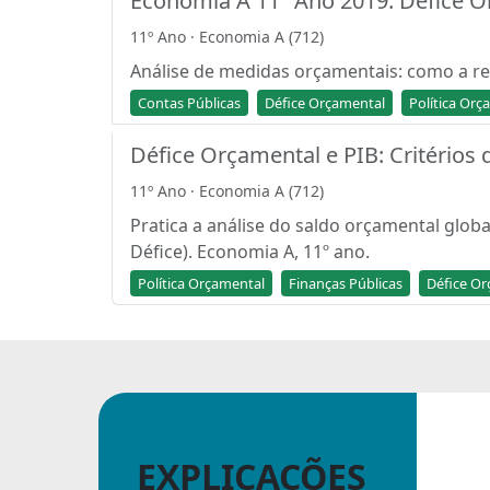
Economia A 11º Ano 2019: Défice O
11º Ano · Economia A (712)
Análise de medidas orçamentais: como a re
Contas Públicas
Défice Orçamental
Política Orç
Défice Orçamental e PIB: Critérios
11º Ano · Economia A (712)
Pratica a análise do saldo orçamental glob
Défice). Economia A, 11º ano.
Política Orçamental
Finanças Públicas
Défice O
EXPLICAÇÕES