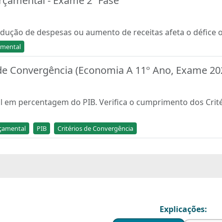
rçamental - Exame 2ª Fase
dução de despesas ou aumento de receitas afeta o défice 
amental
 de Convergência (Economia A 11º Ano, Exame 20
al em percentagem do PIB. Verifica o cumprimento dos Crit
rçamental
PIB
Critérios de Convergência
Explicações: