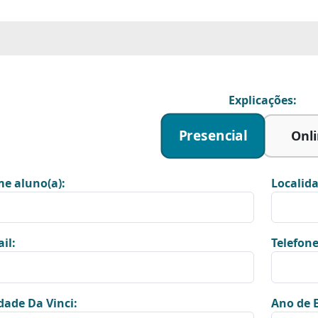
Explicações:
Presencial
Onl
e aluno(a):
Localida
il:
Telefone
dade Da Vinci:
Ano de E