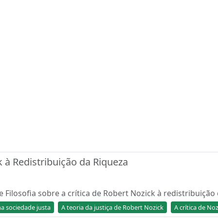
ck à Redistribuição da Riqueza
Filosofia sobre a crítica de Robert Nozick à redistribuição da
a sociedade justa
A teoria da justiça de Robert Nozick
A crítica de No