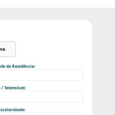
ine
de de Residência:
 / Telemóvel:
scolaridade: