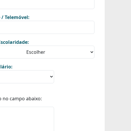
 / Telemóvel:
scolaridade:
lário:
o no campo abaixo: