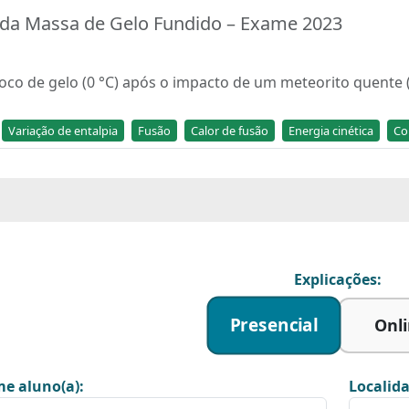
o da Massa de Gelo Fundido – Exame 2023
o de gelo (0 °C) após o impacto de um meteorito quente (31
Variação de entalpia
Fusão
Calor de fusão
Energia cinética
Co
Explicações:
Presencial
Onl
e aluno(a):
Localida