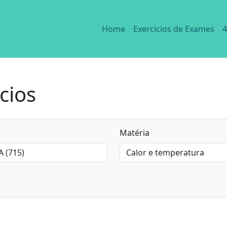
Home
Exercícios de Exames
4
cios
Matéria