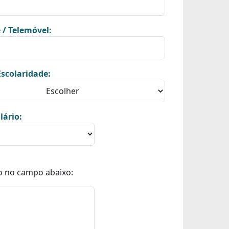
 / Telemóvel:
scolaridade:
lário:
o no campo abaixo: