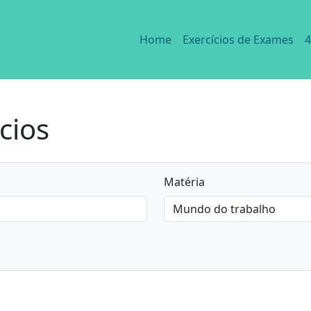
Home
Exercícios de Exames
4
cios
Matéria