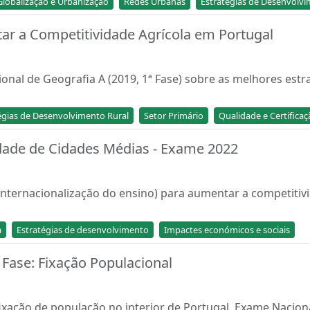
Globalização e Urbanização
Redes Urbanas
Estratégias de Desenvolv
ar a Competitividade Agrícola em Portugal
onal de Geografia A (2019, 1ª Fase) sobre as melhores estr
égias de Desenvolvimento Rural
Setor Primário
Qualidade e Certificaç
idade de Cidades Médias - Exame 2022
s. internacionalização do ensino) para aumentar a competit
a
Estratégias de desenvolvimento
Impactes económicos e sociais
Fase: Fixação Populacional
 fixação de população no interior de Portugal. Exame Nacion