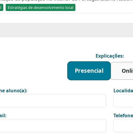
l
Estratégias de desenvolvimento local
Explicações:
Presencial
Onl
e aluno(a):
Localida
il:
Telefone