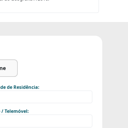
ine
de de Residência:
 / Telemóvel: