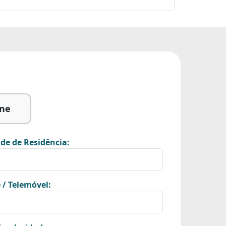
ine
de de Residência:
 / Telemóvel: