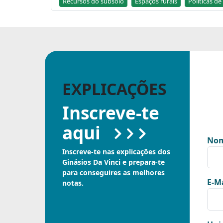
Recursos do subsolo
Espaços rurais
Políticas d
EXPLICAÇÕES
Inscreve-te
aqui
Nom
Inscreve-te nas explicações dos
Ginásios Da Vinci e prepara-te
para conseguires as melhores
E-Ma
notas.