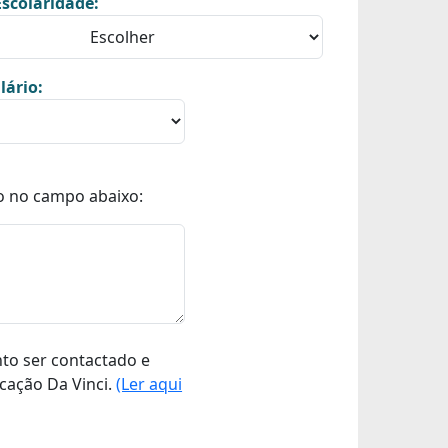
scolaridade:
lário:
o no campo abaixo:
nto ser contactado e
cação Da Vinci.
(Ler aqui