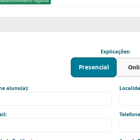
e desenvolvimento regional
Explicações:
Presencial
Onl
e aluno(a):
Localida
il:
Telefone