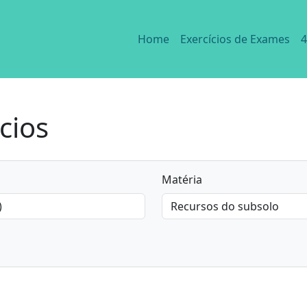
Home
Exercícios de Exames
4
cios
Matéria