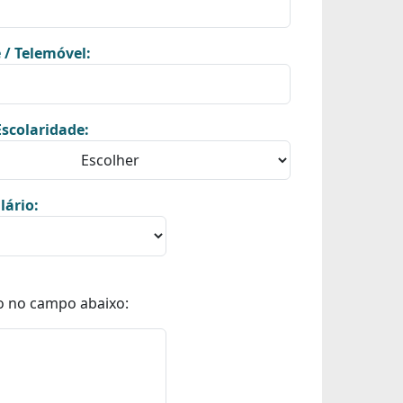
 / Telemóvel:
scolaridade:
lário:
o no campo abaixo: