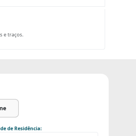
s e traços.
ine
de de Residência: