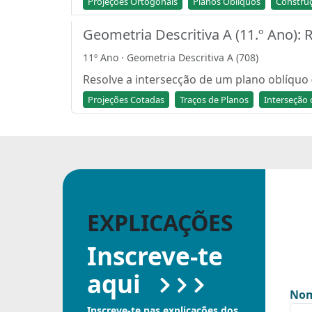
Projeções Ortogonais
Planos Oblíquos
Constru
Geometria Descritiva A (11.º Ano):
11º Ano · Geometria Descritiva A (708)
Resolve a intersecção de um plano oblíquo 
Projeções Cotadas
Traços de Planos
Interseção 
EXPLICAÇÕES
Inscreve-te
aqui
Nom
Inscreve-te nas explicações dos