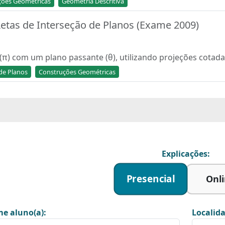
ções Geométricas
Geometria Descritiva
 Retas de Interseção de Planos (Exame 2009)
(π) com um plano passante (θ), utilizando projeções cotada
de Planos
Construções Geométricas
Explicações:
Presencial
Onl
e aluno(a):
Localida