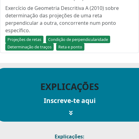
Exercício de Geometria Descritiva A (2010) sobre
determinação das projeções de uma reta
perpendicular a outra, concorrente num ponto
específico.
Projeções de retas
Condição de perpendicularidade
Determinação de traços
Reta e ponto
EXPLICAÇÕES
Inscreve-te aqui
Explicações: