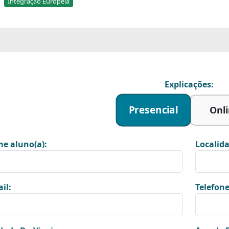
Integração Europeia
Explicações:
Presencial
Onl
e aluno(a):
Localida
il:
Telefone