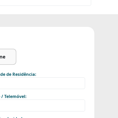
ine
de de Residência:
 / Telemóvel: