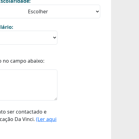
scolaridade:
lário:
o no campo abaixo:
nto ser contactado e
cação Da Vinci.
(Ler aqui