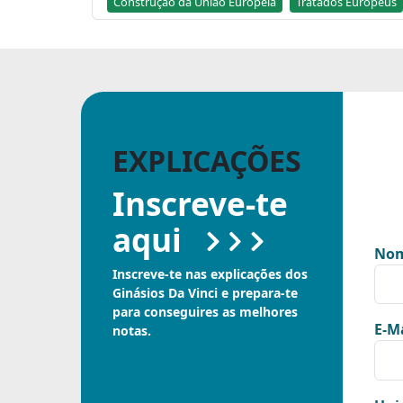
Construção da União Europeia
Tratados Europeus
EXPLICAÇÕES
Inscreve-te
aqui
Nom
Inscreve-te nas explicações dos
Ginásios Da Vinci e prepara-te
para conseguires as melhores
E-Ma
notas.