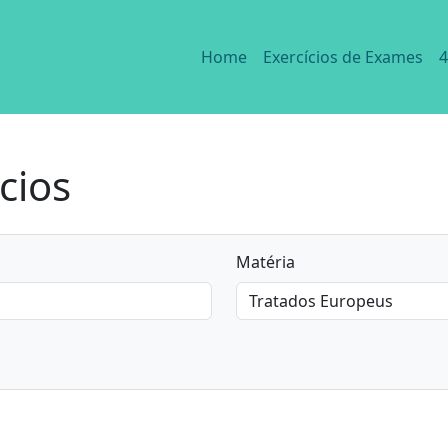
Home
Exercícios de Exames
4
cios
Matéria