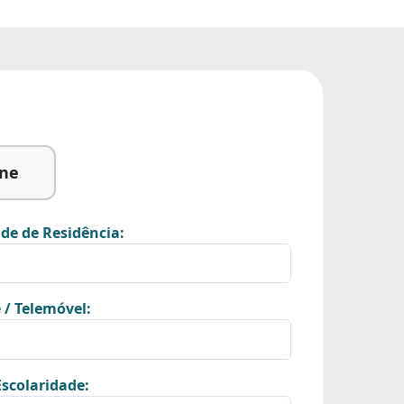
ine
de de Residência:
 / Telemóvel:
scolaridade: