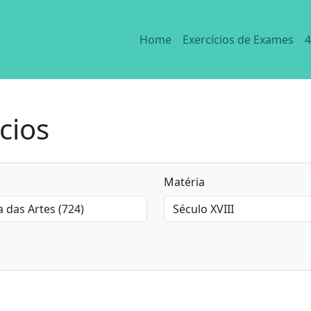
Home
Exercícios de Exames
4
cios
Matéria