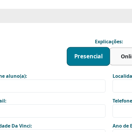
Explicações:
Presencial
Onl
e aluno(a):
Localida
il:
Telefone
dade Da Vinci:
Ano de E