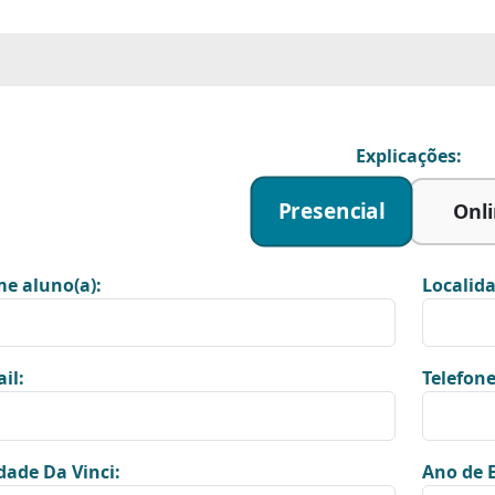
Explicações:
Presencial
Onl
e aluno(a):
Localida
il:
Telefone
dade Da Vinci:
Ano de E