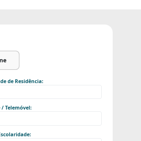
ine
de de Residência:
 / Telemóvel:
scolaridade: