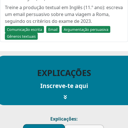
Treine a produção textual em Inglês (11.º ano): escreva
um email persuasivo sobre uma viagem a Roma,
seguindo os critérios do exame de 2023.
Comunicação escrita
Email
Argumentação persuasiva
Gêneros textuais
EXPLICAÇÕES
Inscreve-te aqui
Explicações: