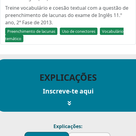
Treine vocabulário e coesão textual com a questão de
preenchimento de lacunas do exame de Inglês 11.º
ano, 2ª Fase de 2013.
Preenchimento de lacunas
Uso de conectores
Vocabulário
temático
EXPLICAÇÕES
Inscreve-te aqui
Explicações: