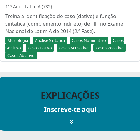
11º Ano · Latim A (732)
Treina a identificação do caso (dativo) e função
sintática (complemento indireto) de 'illi' no Exame
Nacional de Latim A de 2014 (2.ª Fase).
Morfologia
Análise Sintática
Casos Nominativo
Casos
Genitivo
Casos Dativo
Casos Acusativo
Casos Vocativo
Casos Ablativo
EXPLICAÇÕES
Inscreve-te aqui