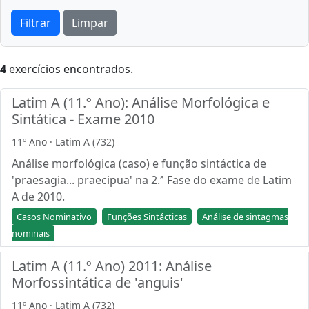
Filtrar
Limpar
4
exercícios encontrados.
Latim A (11.º Ano): Análise Morfológica e
Sintática - Exame 2010
11º Ano · Latim A (732)
Análise morfológica (caso) e função sintáctica de
'praesagia... praecipua' na 2.ª Fase do exame de Latim
A de 2010.
Casos Nominativo
Funções Sintácticas
Análise de sintagmas
nominais
Latim A (11.º Ano) 2011: Análise
Morfossintática de 'anguis'
11º Ano · Latim A (732)