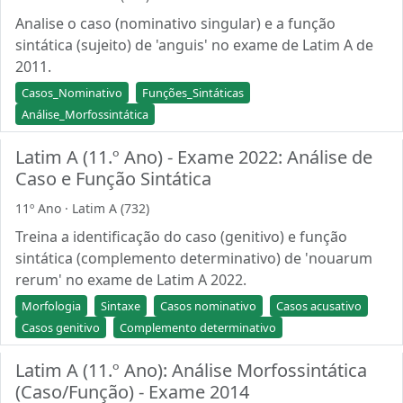
Analise o caso (nominativo singular) e a função
sintática (sujeito) de 'anguis' no exame de Latim A de
2011.
Casos_Nominativo
Funções_Sintáticas
Análise_Morfossintática
Latim A (11.º Ano) - Exame 2022: Análise de
Caso e Função Sintática
11º Ano · Latim A (732)
Treina a identificação do caso (genitivo) e função
sintática (complemento determinativo) de 'nouarum
rerum' no exame de Latim A 2022.
Morfologia
Sintaxe
Casos nominativo
Casos acusativo
Casos genitivo
Complemento determinativo
Latim A (11.º Ano): Análise Morfossintática
(Caso/Função) - Exame 2014