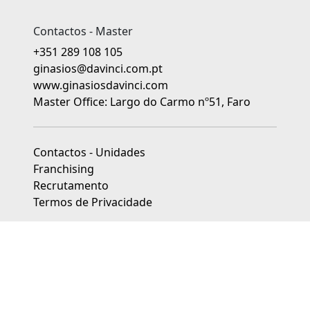
Contactos - Master
+351 289 108 105
ginasios@davinci.com.pt
www.ginasiosdavinci.com
Master Office: Largo do Carmo nº51, Faro
Contactos - Unidades
Franchising
Recrutamento
Termos de Privacidade
As unidades franchisadas dos Ginásios da Educação Da Vinci
são jurídica e financeiramente independentes.
Livro de Reclamações
|
Centros de Arbitragem de Conflitos de
Consumo