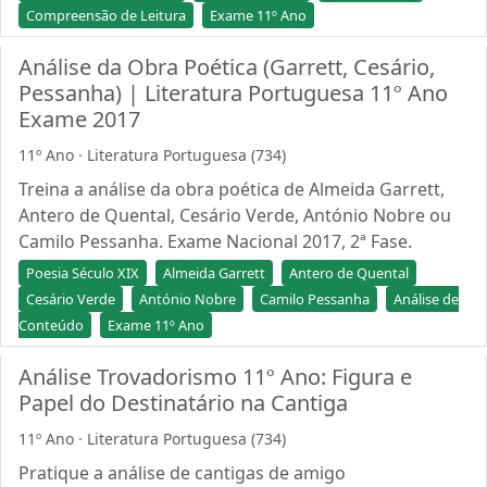
Compreensão de Leitura
Exame 11º Ano
Análise da Obra Poética (Garrett, Cesário,
Pessanha) | Literatura Portuguesa 11º Ano
Exame 2017
11º Ano · Literatura Portuguesa (734)
Treina a análise da obra poética de Almeida Garrett,
Antero de Quental, Cesário Verde, António Nobre ou
Camilo Pessanha. Exame Nacional 2017, 2ª Fase.
Poesia Século XIX
Almeida Garrett
Antero de Quental
Cesário Verde
António Nobre
Camilo Pessanha
Análise de
Conteúdo
Exame 11º Ano
Análise Trovadorismo 11º Ano: Figura e
Papel do Destinatário na Cantiga
11º Ano · Literatura Portuguesa (734)
Pratique a análise de cantigas de amigo