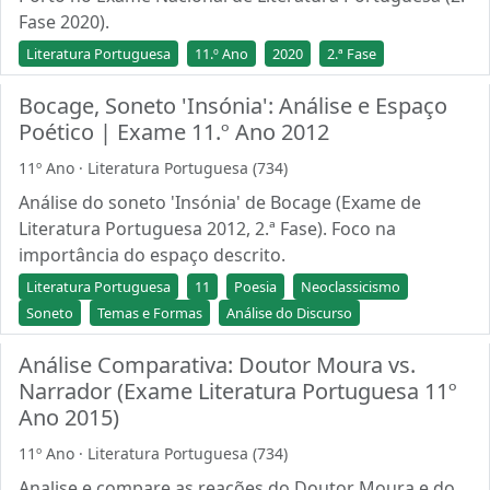
Fase 2020).
Literatura Portuguesa
11.º Ano
2020
2.ª Fase
Bocage, Soneto 'Insónia': Análise e Espaço
Poético | Exame 11.º Ano 2012
11º Ano · Literatura Portuguesa (734)
Análise do soneto 'Insónia' de Bocage (Exame de
Literatura Portuguesa 2012, 2.ª Fase). Foco na
importância do espaço descrito.
Literatura Portuguesa
11
Poesia
Neoclassicismo
Soneto
Temas e Formas
Análise do Discurso
Análise Comparativa: Doutor Moura vs.
Narrador (Exame Literatura Portuguesa 11º
Ano 2015)
11º Ano · Literatura Portuguesa (734)
Analise e compare as reações do Doutor Moura e do