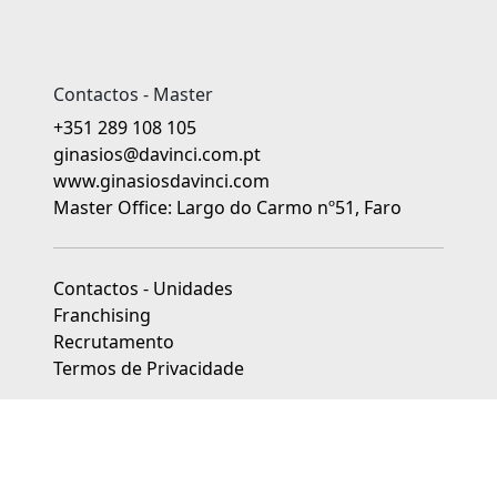
Contactos - Master
+351 289 108 105
ginasios@davinci.com.pt
www.ginasiosdavinci.com
Master Office: Largo do Carmo nº51, Faro
Contactos - Unidades
Franchising
Recrutamento
Termos de Privacidade
As unidades franchisadas dos Ginásios da Educação Da Vinci
são jurídica e financeiramente independentes.