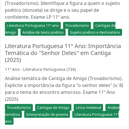
(Trovadorismo). Identifique a figura a quem o sujeito
poético (donzela) se dirige e o seu papel de
confidente. Exame LP 11º ano.
Literatura Portuguesa 11º ano
Trovadorismo
Cantigas de
Amigo
Análise de texto poético
Sujeito poético e destinatário
Literatura Portuguesa 11º Ano: Importância
Temática do "Senhor Deles" em Cantiga
(2025)
11º Ano · Literatura Portuguesa (734)
Análise temática de Cantiga de Amigo (Trovadorismo).
Explicite a importância da figura "o senhor deles" (v. 8)
para o tema do encontro amoroso. Exame 11º Ano
(2025).
Trovadorismo
Cantigas de Amigo
Lírica medieval
Análise
temática
Interpretação de poema
Literatura Portuguesa 11º
ano