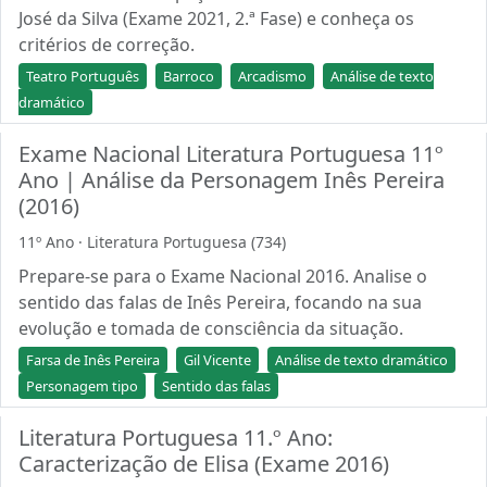
José da Silva (Exame 2021, 2.ª Fase) e conheça os
critérios de correção.
Teatro Português
Barroco
Arcadismo
Análise de texto
dramático
Exame Nacional Literatura Portuguesa 11º
Ano | Análise da Personagem Inês Pereira
(2016)
11º Ano · Literatura Portuguesa (734)
Prepare-se para o Exame Nacional 2016. Analise o
sentido das falas de Inês Pereira, focando na sua
evolução e tomada de consciência da situação.
Farsa de Inês Pereira
Gil Vicente
Análise de texto dramático
Personagem tipo
Sentido das falas
Literatura Portuguesa 11.º Ano:
Caracterização de Elisa (Exame 2016)