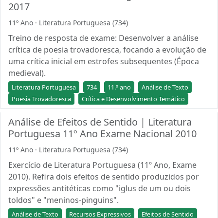
2017
11º Ano · Literatura Portuguesa (734)
Treino de resposta de exame: Desenvolver a análise
crítica de poesia trovadoresca, focando a evolução de
uma crítica inicial em estrofes subsequentes (Época
medieval).
Literatura Portuguesa
734
11.º ano
Análise de Texto
Poesia Trovadoresca
Crítica e Desenvolvimento Temático
Análise de Efeitos de Sentido | Literatura
Portuguesa 11º Ano Exame Nacional 2010
11º Ano · Literatura Portuguesa (734)
Exercício de Literatura Portuguesa (11º Ano, Exame
2010). Refira dois efeitos de sentido produzidos por
expressões antitéticas como "iglus de um ou dois
toldos" e "meninos-pinguins".
Análise de Texto
Recursos Expressivos
Efeitos de Sentido