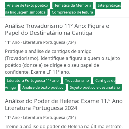
Análise de texto poético
Temática da Memória
Interpretação
da linguagem simbólica
Compreensão de leitura
Análise Trovadorismo 11º Ano: Figura e
Papel do Destinatário na Cantiga
11º Ano · Literatura Portuguesa (734)
Pratique a análise de cantigas de amigo
(Trovadorismo). Identifique a figura a quem o sujeito
poético (donzela) se dirige e o seu papel de
confidente. Exame LP 11º ano.
Literatura Portuguesa 11º ano
Trovadorismo
Cantigas de
Amigo
Análise de texto poético
Sujeito poético e destinatário
Análise do Poder de Helena: Exame 11.º Ano
Literatura Portuguesa 2024
11º Ano · Literatura Portuguesa (734)
Treine a análise do poder de Helena na última estrofe.