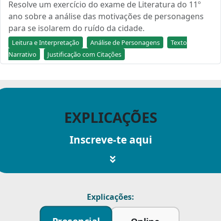
Resolve um exercício do exame de Literatura do 11º
ano sobre a análise das motivações de personagens
para se isolarem do ruído da cidade.
Leitura e Interpretação
Análise de Personagens
Texto
Narrativo
Justificação com Citações
EXPLICAÇÕES
Inscreve-te aqui
Explicações: