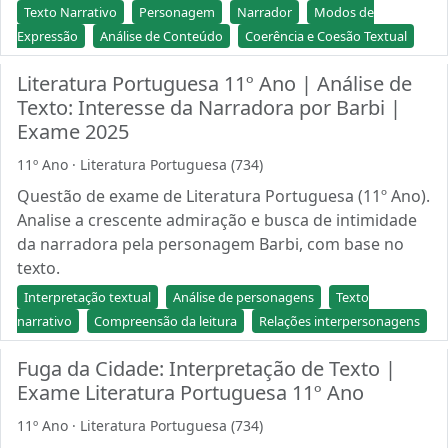
Texto Narrativo
Personagem
Narrador
Modos de
Expressão
Análise de Conteúdo
Coerência e Coesão Textual
Literatura Portuguesa 11º Ano | Análise de
Texto: Interesse da Narradora por Barbi |
Exame 2025
11º Ano · Literatura Portuguesa (734)
Questão de exame de Literatura Portuguesa (11º Ano).
Analise a crescente admiração e busca de intimidade
da narradora pela personagem Barbi, com base no
texto.
Interpretação textual
Análise de personagens
Texto
narrativo
Compreensão da leitura
Relações interpersonagens
Fuga da Cidade: Interpretação de Texto |
Exame Literatura Portuguesa 11º Ano
11º Ano · Literatura Portuguesa (734)