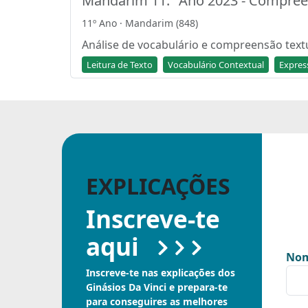
Mandarim 11.º Ano 2023 - Compreen
11º Ano · Mandarim (848)
Análise de vocabulário e compreensão textu
Leitura de Texto
Vocabulário Contextual
Expres
EXPLICAÇÕES
Inscreve-te
aqui
Nom
Inscreve-te nas explicações dos
Ginásios Da Vinci e prepara-te
para conseguires as melhores