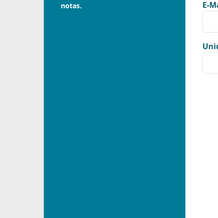
E-Ma
notas.
Uni