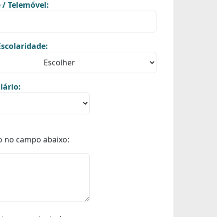
 / Telemóvel:
scolaridade:
lário:
o no campo abaixo: