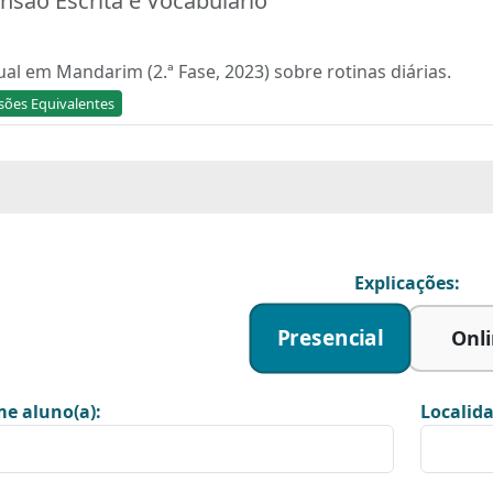
são Escrita e Vocabulário
al em Mandarim (2.ª Fase, 2023) sobre rotinas diárias.
sões Equivalentes
Explicações:
Presencial
Onl
e aluno(a):
Localida