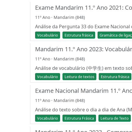
Exame Mandarim 11.º Ano 2021: Com
11º Ano · Mandarim (848)
Análise da Pergunta 33 do Exame Nacional d
Vocabulário
Estrutura frásica
Gramática de liga
Mandarim 11.º Ano 2023: Vocabulári
11º Ano · Mandarim (848)
Análise de vocabulário (中学生) em texto sob
Vocabulário
Leitura de textos
Estrutura frásica
Exame Nacional Mandarim 11.º Ano
11º Ano · Mandarim (848)
Análise do texto sobre o dia a dia de Ana (M
Vocabulário
Estrutura Frásica
Leitura de Texto