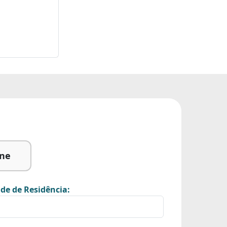
ine
de de Residência: