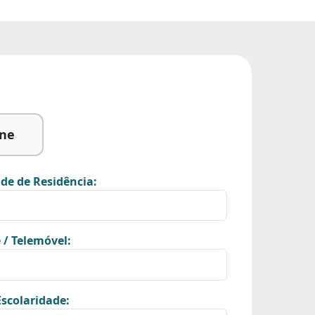
ine
de de Residência:
 / Telemóvel:
scolaridade: