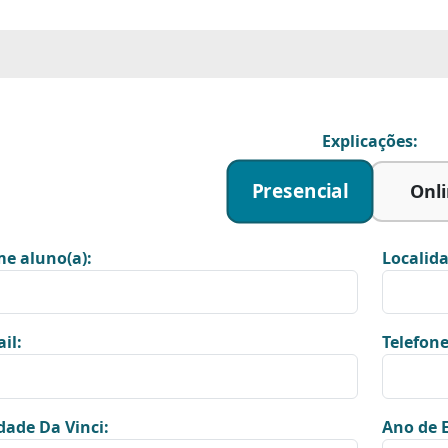
Explicações:
Presencial
Onl
e aluno(a):
Localida
il:
Telefone
dade Da Vinci:
Ano de E