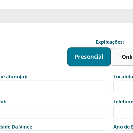
Explicações:
Presencial
Onl
e aluno(a):
Localida
il:
Telefone
dade Da Vinci:
Ano de E