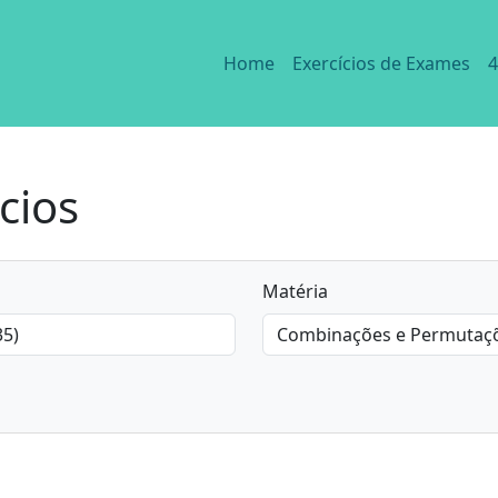
Home
Exercícios de Exames
4
cios
Matéria