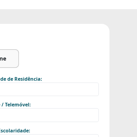
ine
de de Residência:
 / Telemóvel:
scolaridade: