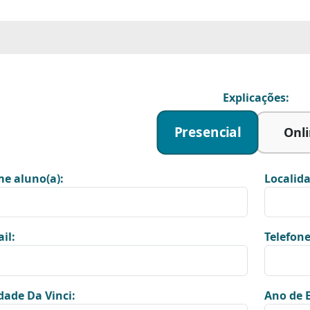
Explicações:
Presencial
Onl
e aluno(a):
Localida
il:
Telefone
dade Da Vinci:
Ano de E