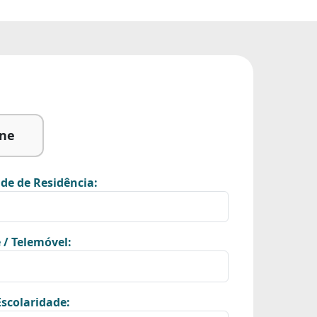
ine
de de Residência:
 / Telemóvel:
scolaridade: