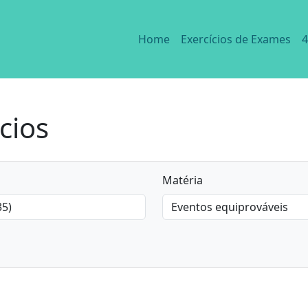
Home
Exercícios de Exames
4
cios
Matéria