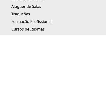
Aluguer de Salas
Traduções
Formação Profissional
Cursos de Idiomas
Idiomas OnLine
Exames Inglês Cambridge
Summer School
Contactos - Master
+351 289 108 105
ginasios@davinci.com.pt
www.ginasiosdavinci.com