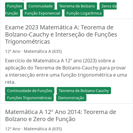
Funções
Continuidade
Teorema de Bolzano
Zeros da
Função
Função Exponencial
Função Logarítmica
Exame 2023 Matemática A: Teorema de
Bolzano-Cauchy e Interseção de Funções
Trigonométricas
12º Ano · Matemática A (635)
Exercício de Matemática A 12º ano (2023) sobre a
aplicação do Teorema de Bolzano-Cauchy para provar
a intersecção entre uma função trigonométrica e uma
reta.
Continuidade de Funções
Teorema de Bolzano-Cauchy
Funções Trigonométricas
Demonstração
Matemática A 12º Ano 2014: Teorema de
Bolzano e Zero de Função
12º Ano · Matemática A (635)