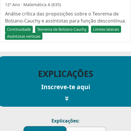
12º Ano · Matemática A (635)
Análise crítica das proposições sobre o Teorema de
Bolzano-Cauchy e assíntotas para função descontínua.
Continuidade
Teorema de Bolzano-Cauchy
Limites laterais
Assíntotas verticais
EXPLICAÇÕES
Inscreve-te aqui
Explicações: