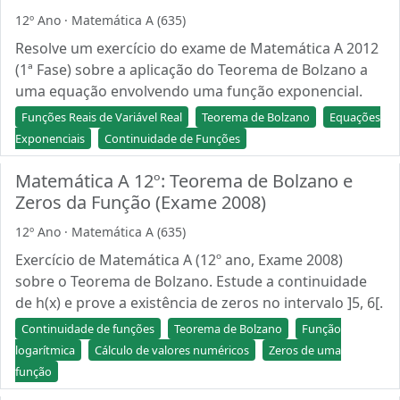
12º Ano · Matemática A (635)
Resolve um exercício do exame de Matemática A 2012
(1ª Fase) sobre a aplicação do Teorema de Bolzano a
uma equação envolvendo uma função exponencial.
Funções Reais de Variável Real
Teorema de Bolzano
Equações
Exponenciais
Continuidade de Funções
Matemática A 12º: Teorema de Bolzano e
Zeros da Função (Exame 2008)
12º Ano · Matemática A (635)
Exercício de Matemática A (12º ano, Exame 2008)
sobre o Teorema de Bolzano. Estude a continuidade
de h(x) e prove a existência de zeros no intervalo ]5, 6[.
Continuidade de funções
Teorema de Bolzano
Função
logarítmica
Cálculo de valores numéricos
Zeros de uma
função