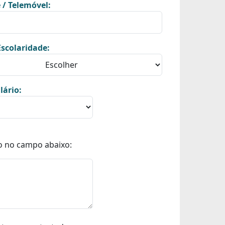
 / Telemóvel:
scolaridade:
lário:
o no campo abaixo: