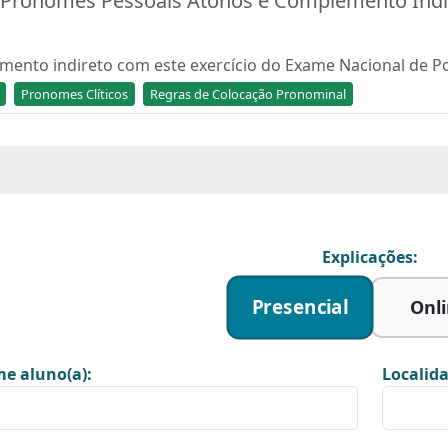
 Pronomes Pessoais Átonos e Complemento Indi
emento indireto com este exercício do Exame Nacional de 
Pronomes Clíticos
Regras de Colocação Pronominal
Explicações:
Presencial
Onl
e aluno(a):
Localida