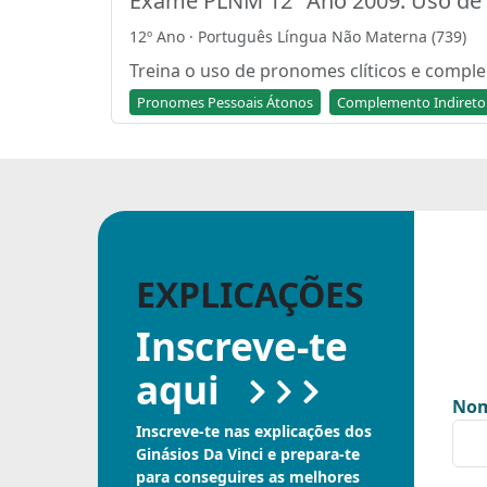
Exame PLNM 12º Ano 2009: Uso de
12º Ano · Português Língua Não Materna (739)
Treina o uso de pronomes clíticos e compl
Pronomes Pessoais Átonos
Complemento Indireto
EXPLICAÇÕES
Inscreve-te
aqui
Nom
Inscreve-te nas explicações dos
Ginásios Da Vinci e prepara-te
para conseguires as melhores