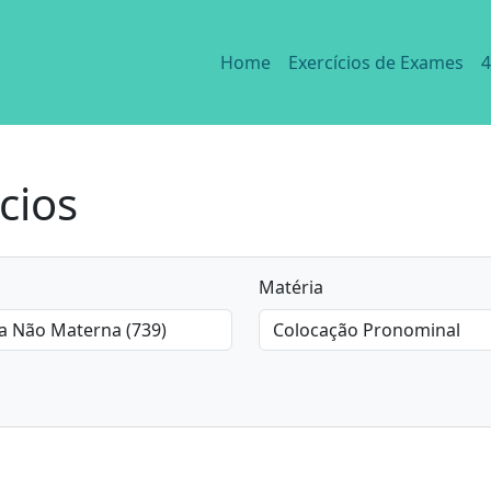
Home
Exercícios de Exames
4
cios
Matéria