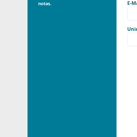
E-Ma
notas.
Uni