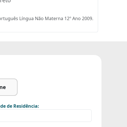
reto
Português Língua Não Materna 12º Ano 2009.
ine
de de Residência: