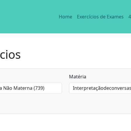
Home
Exercícios de Exames
4
cios
Matéria