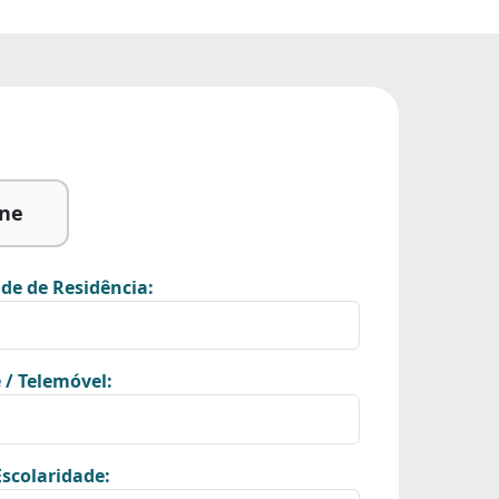
ine
de de Residência:
 / Telemóvel:
scolaridade: