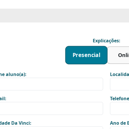
Explicações:
Presencial
Onl
e aluno(a):
Localida
il:
Telefone
dade Da Vinci:
Ano de E