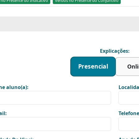
 no Presente do Indicativo
Verbos no Presente do Conjuntivo
Explicações:
Presencial
Onl
e aluno(a):
Localida
il:
Telefone