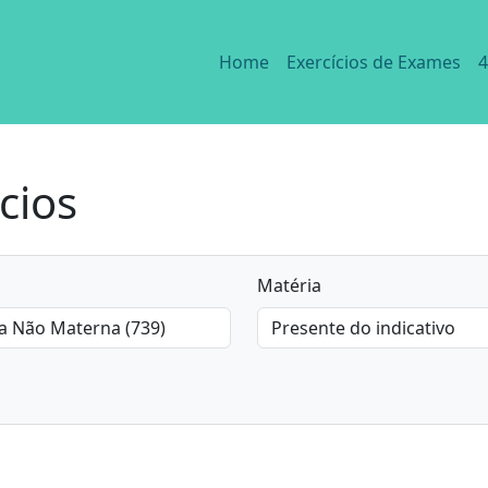
Home
Exercícios de Exames
4
cios
Matéria