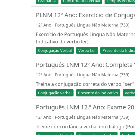
Gramática
Concordância Verbal
Tempos Verbais
PLNM 12º Ano: Exercício de Conjuga
12º Ano · Português Língua Não Materna (739)
Exercício de Português Língua Não Materna 
Indicativo do verbo ler).
Conjugação Verbal
Verbo Ler
Presente do Indic
Português LNM 12º Ano: Completa 
12º Ano · Português Língua Não Materna (739)
Treina a conjugação correta do verbo "ser
Conjugação verbal
Presente do indicativo
Verbo
Português LNM 12.º Ano: Exame 2013
12º Ano · Português Língua Não Materna (739)
Treine concordância verbal em diálogo (P