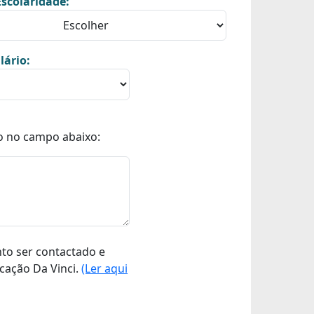
scolaridade:
lário:
o no campo abaixo:
nto ser contactado e
cação Da Vinci.
(Ler aqui