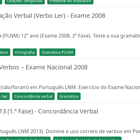
Orações Temporais
Presente do Indicativo
ção Verbal (Verbo Ler) - Exame 2008
(PLNM) 12º ano (Exame 2008, 2ª Fase). Teste a sua gramáti
ativo
Ortografia
Gramática PLNM
Verbos – Exame Nacional 2008
" (são/foram) em Português LNM. Exercício do Exame Nacion
 Ser
Concordância verbal
Gramática
 (1.ª Fase) - Concordância Verbal
ortuguês LNM 2013). Domine o uso correto de verbos em P