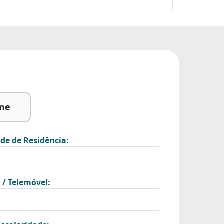
ine
de de Residência:
 / Telemóvel: