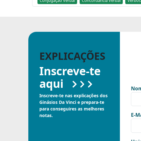
Conjugação Verbal
Concordância Verbal
Verbos
EXPLICAÇÕES
Inscreve-te
aqui
Nom
Inscreve-te nas explicações dos
Ginásios Da Vinci e prepara-te
para conseguires as melhores
E-Ma
notas.