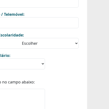
 / Telemóvel:
scolaridade:
lário:
o no campo abaixo: