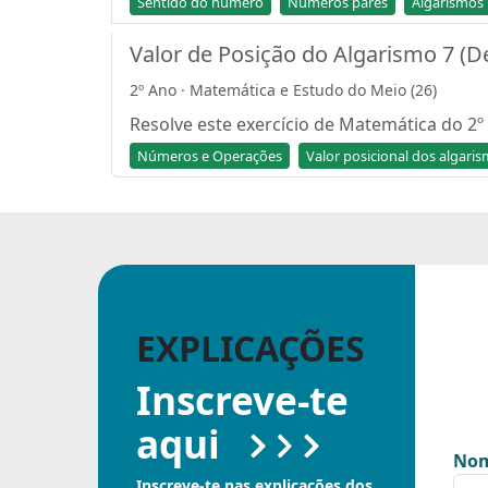
Sentido do número
Números pares
Algarismos
Valor de Posição do Algarismo 7 (
2º Ano · Matemática e Estudo do Meio (26)
Resolve este exercício de Matemática do 2º 
Números e Operações
Valor posicional dos algari
EXPLICAÇÕES
Inscreve-te
aqui
Nom
Inscreve-te nas explicações dos