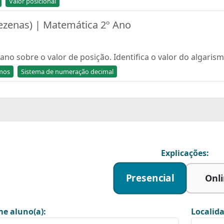
Valor posicional
Dezenas) | Matemática 2º Ano
ano sobre o valor de posição. Identifica o valor do algari
smos
Sistema de numeração decimal
Explicações:
Presencial
Onl
e aluno(a):
Localida