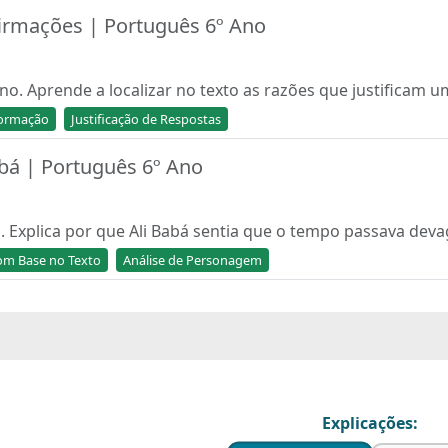
Afirmações | Português 6º Ano
ano. Aprende a localizar no texto as razões que justificam
formação
Justificação de Respostas
abá | Português 6º Ano
no. Explica por que Ali Babá sentia que o tempo passava dev
com Base no Texto
Análise de Personagem
Explicações: