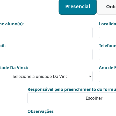
Presencial
Onl
e aluno(a):
Localida
il:
Telefone
dade Da Vinci:
Ano de E
Responsável pelo preenchimento do formu
Observações