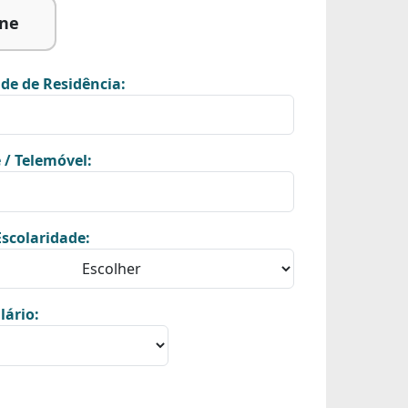
ine
de de Residência:
 / Telemóvel:
scolaridade:
lário: