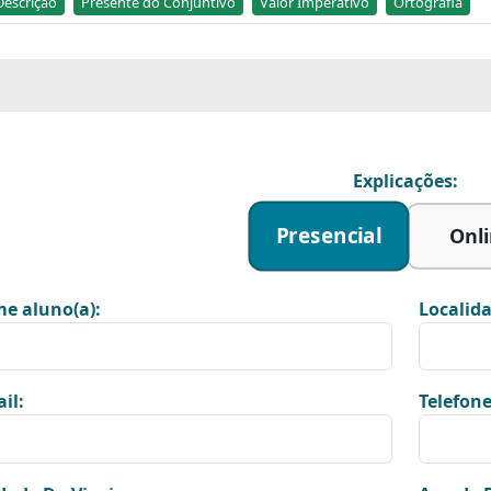
Descrição
Presente do Conjuntivo
Valor Imperativo
Ortografia
Explicações:
Presencial
Onl
e aluno(a):
Localida
il:
Telefone