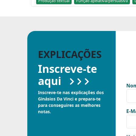
Produção textual
Função apelativa/persuasiva
EXPLICAÇÕES
Inscreve-te
aqui
Nom
Inscreve-te nas explicações dos
Ginásios Da Vinci e prepara-te
para conseguires as melhores
E-Ma
notas.