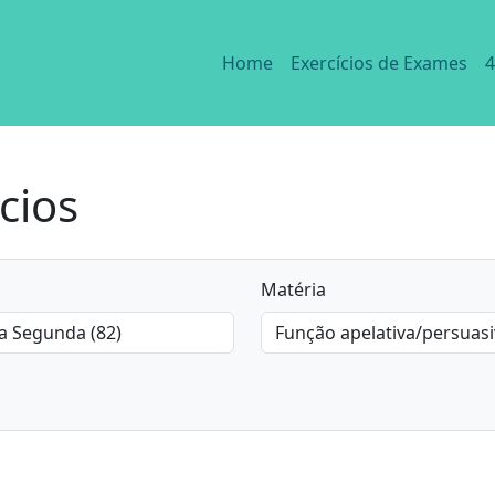
Home
Exercícios de Exames
4
cios
Matéria