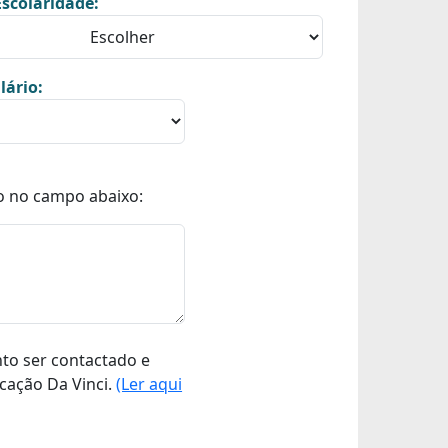
scolaridade:
lário:
o no campo abaixo:
nto ser contactado e
cação Da Vinci.
(Ler aqui