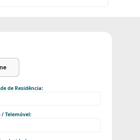
ine
de de Residência:
 / Telemóvel: