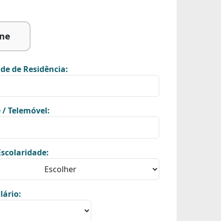
ine
de de Residência:
 / Telemóvel:
scolaridade:
lário: