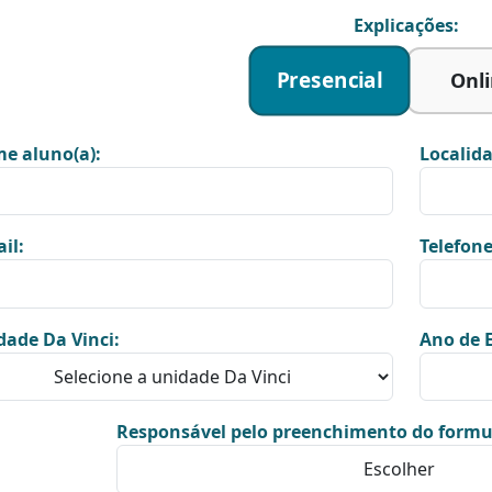
Explicações:
Presencial
Onl
e aluno(a):
Localida
il:
Telefone
dade Da Vinci:
Ano de E
Responsável pelo preenchimento do formu