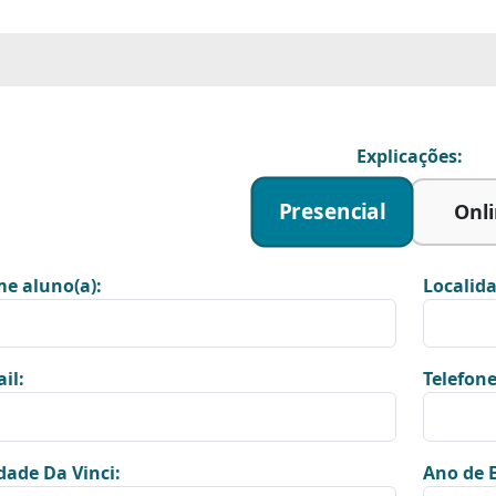
Explicações:
Presencial
Onl
e aluno(a):
Localida
il:
Telefone
dade Da Vinci:
Ano de E