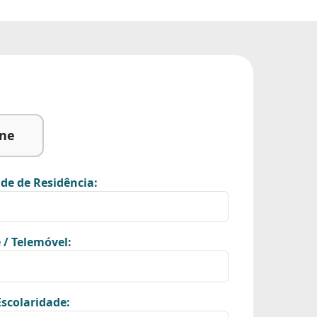
ine
de de Residência:
 / Telemóvel:
scolaridade: