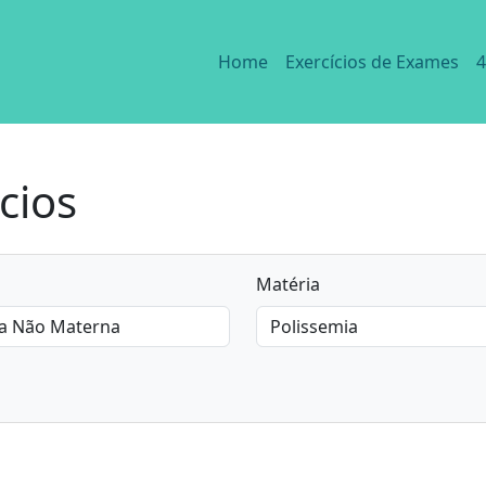
Home
Exercícios de Exames
4
cios
Matéria