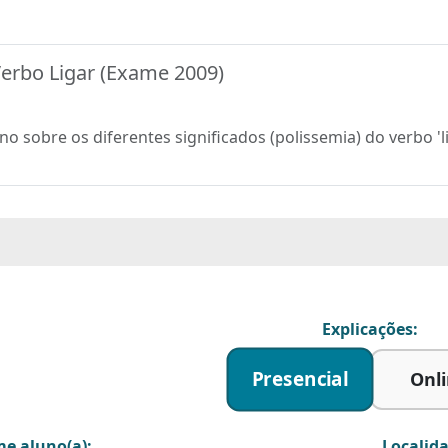
Verbo Ligar (Exame 2009)
no sobre os diferentes significados (polissemia) do verbo '
Explicações:
Presencial
Onl
e aluno(a):
Localida