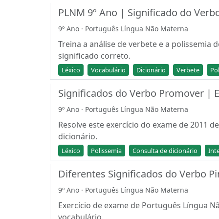
PLNM 9º Ano | Significado do Verb
9º Ano · Português Língua Não Materna
Treina a análise de verbete e a polissemi
significado correto.
Léxico
Vocabulário
Dicionário
Verbete
Po
Significados do Verbo Promover | 
9º Ano · Português Língua Não Materna
Resolve este exercício do exame de 2011 d
dicionário.
Léxico
Polissemia
Consulta de dicionário
Int
Diferentes Significados do Verbo P
9º Ano · Português Língua Não Materna
Exercício de exame de Português Língua Não
vocabulário.