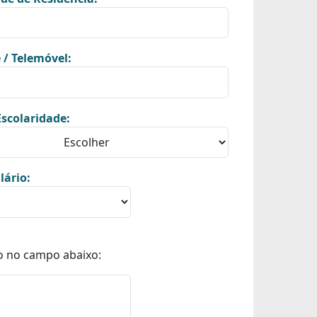
 / Telemóvel:
scolaridade:
lário:
o no campo abaixo: