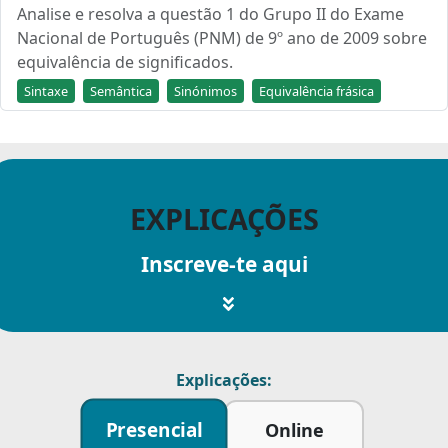
Analise e resolva a questão 1 do Grupo II do Exame
Nacional de Português (PNM) de 9º ano de 2009 sobre
equivalência de significados.
Sintaxe
Semântica
Sinónimos
Equivalência frásica
EXPLICAÇÕES
Inscreve-te aqui
Explicações:
Presencial
Online