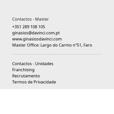
Contactos - Master
+351 289 108 105
ginasios@davinci.com.pt
www.ginasiosdavinci.com
Master Office: Largo do Carmo nº51, Faro
Contactos - Unidades
Franchising
Recrutamento
Termos de Privacidade
As unidades franchisadas dos Ginásios da Educação Da Vinci
são jurídica e financeiramente independentes.
Livro de Reclamações
|
Centros de Arbitragem de Conflitos de