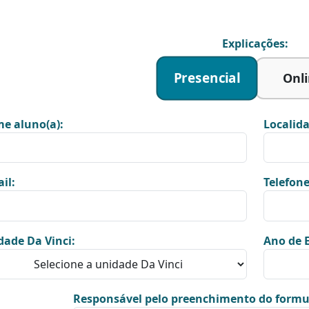
Explicações:
Presencial
Onl
e aluno(a):
Localida
il:
Telefone
dade Da Vinci:
Ano de E
Responsável pelo preenchimento do formu