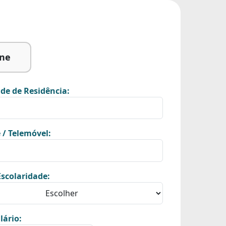
ine
de de Residência:
 / Telemóvel:
scolaridade:
lário: