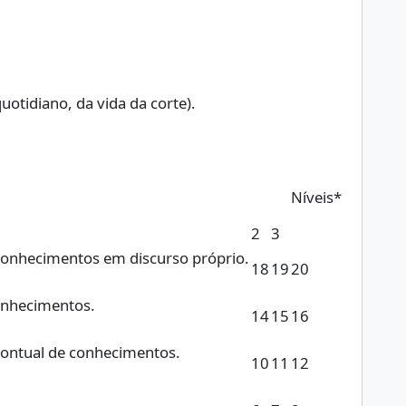
uotidiano, da vida da corte).
Níveis*
2
3
conhecimentos em discurso próprio.
18
19
20
onhecimentos.
14
15
16
pontual de conhecimentos.
10
11
12