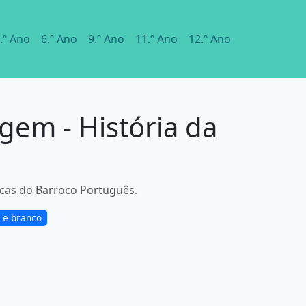
.º Ano
6.º Ano
9.º Ano
11.º Ano
12.º Ano
agem - História da
sticas do Barroco Português.
l e branco