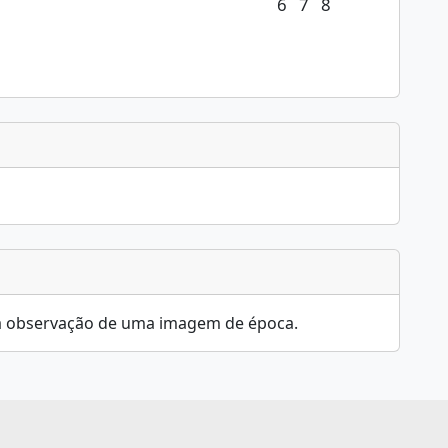
6
7
8
 na observação de uma imagem de época.