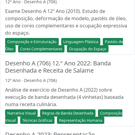
12º Ano · Desenho A (706)
Exame Desenho A 12º Ano (2010). Estudo de
composição, deformação de modelo, pastéis de óleo,
uso de cores complementares e ocupação expressiva
do espaço.
Composição e Estruturação
Linguagem Plástica
Pastéis de
Óleo
Cores Complementares
Ocupação do Espaço
Desenho A (706) 12.º Ano 2022: Banda
Desenhada e Receita de Salame
12º Ano · Desenho A (706)
Análise de exercício de Desenho A (2022) sobre
execução de banda desenhada (4 vinhetas) baseada
numa receita culinária.
Narrativa Visual
Regras de Banda Desenhada
Composição
Visual
Técnicas Gráficas
Representação Humana
Desenho A 2023: Representação