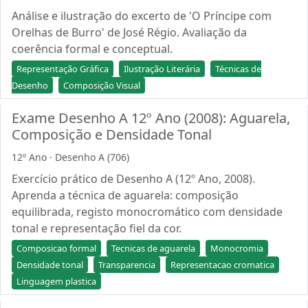
Análise e ilustração do excerto de 'O Príncipe com
Orelhas de Burro' de José Régio. Avaliação da
coerência formal e conceptual.
Representação Gráfica
Ilustração Literária
Técnicas de
Desenho
Composição Visual
Exame Desenho A 12º Ano (2008): Aguarela,
Composição e Densidade Tonal
12º Ano · Desenho A (706)
Exercício prático de Desenho A (12º Ano, 2008).
Aprenda a técnica de aguarela: composição
equilibrada, registo monocromático com densidade
tonal e representação fiel da cor.
Composicao formal
Tecnicas de aguarela
Monocromia
Densidade tonal
Transparencia
Representacao cromatica
Linguagem plastica