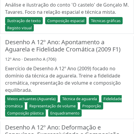
Análise e ilustração do conto 'O castelo' de Gonçalo M.
Tavares. Foco na relação espacial e técnica mista.
Ilustração de texto
Composição espacial
Técnicas gráficas
Registo visual
Desenho A 12º Ano: Apontamento a
Aguarela e Fidelidade Cromática (2009 F1)
12º Ano · Desenho A (706)
Exercício de Desenho A 12º Ano (2009) focado no
domínio da técnica de aguarela. Treine a fidelidade
cromática, representação de volume e composição
equilibrada.
Meios actuantes (Aguarela)
Técnica de aguarela
Fidelidade
cromática
Representação de volume
Proporção
Composição plástica
Enquadramento
Desenho A 12º Ano: Deformação e