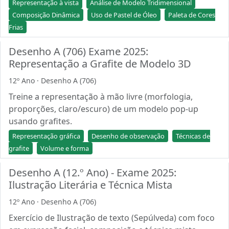
Representação à vista
Análise de Modelo Tridimensional
Composição Dinâmica
Uso de Pastel de Óleo
Paleta de Cores
Frias
Desenho A (706) Exame 2025:
Representação a Grafite de Modelo 3D
12º Ano · Desenho A (706)
Treine a representação à mão livre (morfologia,
proporções, claro/escuro) de um modelo pop-up
usando grafites.
Representação gráfica
Desenho de observação
Técnicas de
grafite
Volume e forma
Desenho A (12.º Ano) - Exame 2025:
Ilustração Literária e Técnica Mista
12º Ano · Desenho A (706)
Exercício de Ilustração de texto (Sepúlveda) com foco