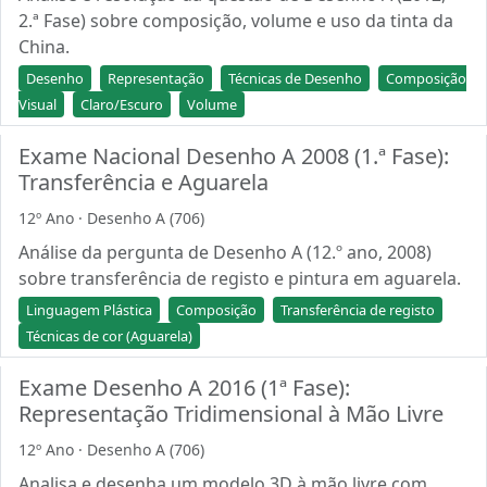
2.ª Fase) sobre composição, volume e uso da tinta da
China.
Desenho
Representação
Técnicas de Desenho
Composição
Visual
Claro/Escuro
Volume
Exame Nacional Desenho A 2008 (1.ª Fase):
Transferência e Aguarela
12º Ano · Desenho A (706)
Análise da pergunta de Desenho A (12.º ano, 2008)
sobre transferência de registo e pintura em aguarela.
Linguagem Plástica
Composição
Transferência de registo
Técnicas de cor (Aguarela)
Exame Desenho A 2016 (1ª Fase):
Representação Tridimensional à Mão Livre
12º Ano · Desenho A (706)
Analisa e desenha um modelo 3D à mão livre com