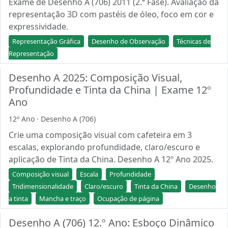
Exame de Desenho A (706) 2011 (2.ª Fase). Avaliação da
representação 3D com pastéis de óleo, foco em cor e
expressividade.
Representação Gráfica
Desenho de Observação
Técnicas de
Representação
Desenho A 2025: Composição Visual,
Profundidade e Tinta da China | Exame 12º
Ano
12º Ano · Desenho A (706)
Crie uma composição visual com cafeteira em 3
escalas, explorando profundidade, claro/escuro e
aplicação de Tinta da China. Desenho A 12º Ano 2025.
Composição visual
Escala
Profundidade
Tridimensionalidade
Claro/escuro
Tinta da China
Desenho
a tinta
Mancha e traço
Ocupação de página
Desenho A (706) 12.º Ano: Esboço Dinâmico