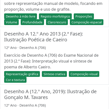
sobre representação manual de modelo, focando em
proporção, volume e uso de grafite.
Desenho à mão livre
Registo morfológico
Proporções
Volume
Profundidade
Claro/escuro
Composição espacial
Desenho A 12.º Ano 2013 (2.ª Fase):
Ilustração Poética de Caeiro
12º Ano · Desenho A (706)
Exercício de Desenho A (706) do Exame Nacional de
2013 (2.ª Fase): Interpretação visual e síntese de
poema de Alberto Caeiro.
Representação gráfica
Síntese criativa
Composição visual
Cor e textura
Desenho A (12.º Ano, 2019): Ilustração de
Gonçalo M. Tavares
12º Ano · Desenho A (706)