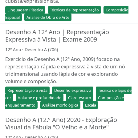
cubista/expressionista.
Linguagem Plástica
Técnicas de Representação
Composição
Espacial
Análise de Obra de Arte
Desenho A 12º Ano | Representação
Expressiva à Vista | Exame 2009
12º Ano · Desenho A (706)
Exercício de Desenho A (12º Ano, 2009) focado na
representação rápida e expressiva à vista de um nó
tridimensional usando lápis de cor e explorando
volume e composição.
Representação à vista
Desenho expressivo
Técnica de lápis de
cor
Volume e profundidade
Claro-escuro
Composição e
enquadramento
Análise morfológica
Escala
Desenho A (12.º Ano) 2020 - Exploração
Visual da Fábula "O Velho e a Morte"
12º Ano · Desenho A (706)